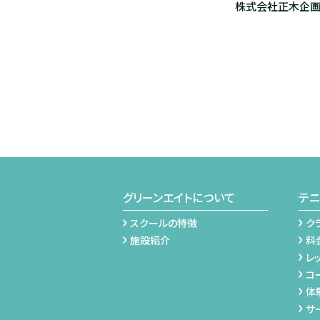
株式会社正木企画
グリーンエイトについて
テニ
スクールの特徴
ク
施設紹介
料
レ
コ
体
サ