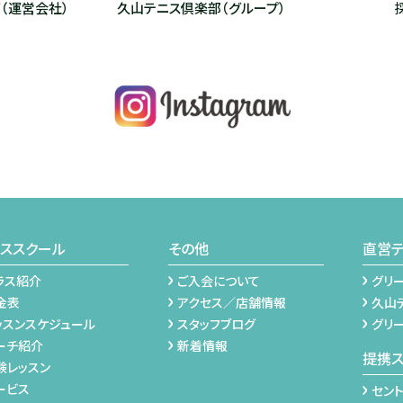
（運営会社）
久山テニス倶楽部（グループ）
ススクール
その他
直営テ
ラス紹介
ご入会について
グリ
金表
アクセス／店舗情報
久山
ッスンスケジュール
スタッフブログ
グリ
ーチ紹介
新着情報
提携
験レッスン
ービス
セント